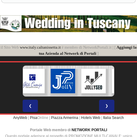
il Sito Web
www.italy.caltanissetta.it
è membro di NetworkPortali.it | [
Aggiungi la
tua Azienda al Network di Portali
]
❮
❯
AnyWeb
|
Pisa
Online |
Piazza Armerina
|
Hotels Web
|
Italia Search
Portale Web membro di
NETWORK PORTALI
Questo portale aderisce al progetto di PROMOZIONE MULTI-CANALE: unico