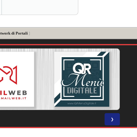
twork di Portali
]
❯