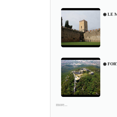
◉ LE 
◉ FOR
more...