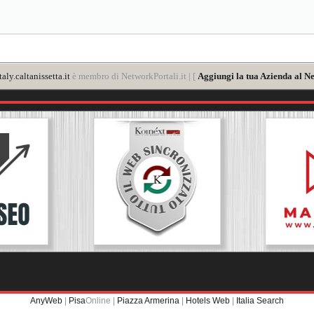
aly.caltanissetta.it
è membro di NetworkPortali.it | [
Aggiungi la tua Azienda al Ne
AnyWeb
|
Pisa
Online |
Piazza Armerina
|
Hotels Web
|
Italia Search