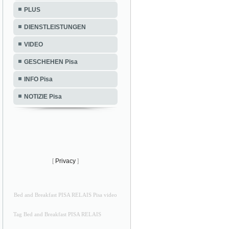
PLUS
DIENSTLEISTUNGEN
VIDEO
GESCHEHEN Pisa
INFO Pisa
NOTIZIE Pisa
[
Privacy
]
Bed and Breakfast PISA RELAIS Pisa video
Tag Bed and Breakfast PISA RELAIS