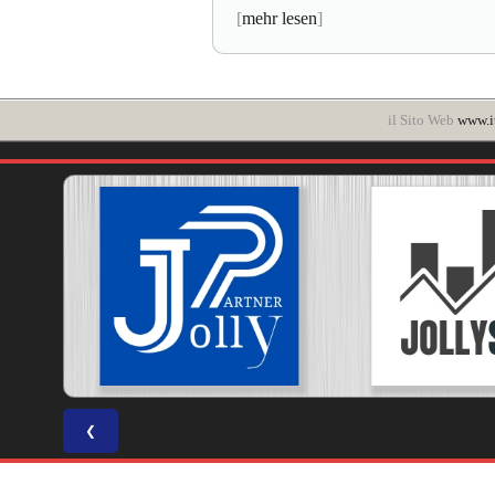
[
mehr lesen
]
il Sito Web
www.it
❮