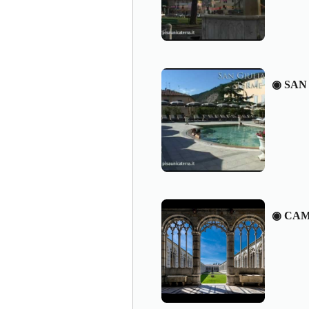
◉ SAN
◉ CAM