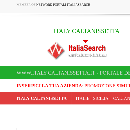
MEMBER OF
NETWORK PORTALI ITALIASEARCH
ITALY CALTANISSETTA
WWW.ITALY.CALTANISSETTA.IT - PORTALE D
INSERISCI LA TUA AZIENDA
: PROMOZIONE
SIMU
ITALY CALTANISSETTA
ITALIE - SICILIA - CALTA