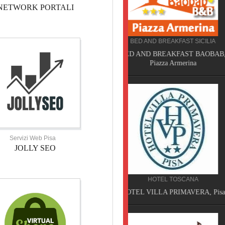
NETWORK PORTALI
BED AND BREAKFAST SICILIA
CAMPEGGIO TOSCANA
BED AND BREAKFAST BAOBAB,
TORRE PENDENTE CAMP
Piazza Armerina
VILLAGE, Pisa
Servizi Web Pisa
JOLLY SEO
HOTEL TOSCANA
SERVIZI TOSCANA
HOTEL VILLA PRIMAVERA, Pisa
VELATHRI TOUR, Casciana 