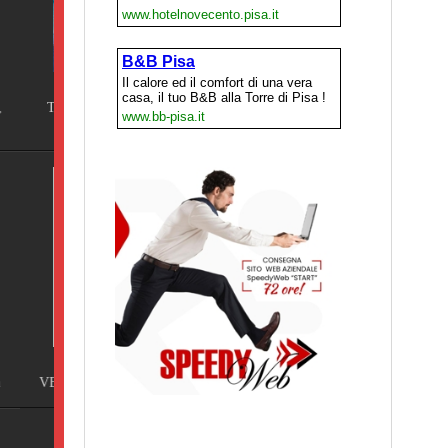
ING
Terme