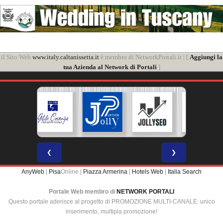
il Sito Web
www.italy.caltanissetta.it
è membro di NetworkPortali.it | [
Aggiungi la
tua Azienda al Network di Portali
]
❮
❯
AnyWeb
|
Pisa
Online |
Piazza Armerina
|
Hotels Web
|
Italia Search
Portale Web membro di
NETWORK PORTALI
Questo portale aderisce al progetto di PROMOZIONE MULTI-CANALE: unico
inserimento, multipla promozione!